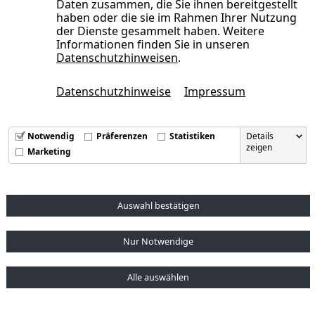
Daten zusammen, die Sie ihnen bereitgestellt
haben oder die sie im Rahmen Ihrer Nutzung
der Dienste gesammelt haben. Weitere
Informationen finden Sie in unseren
Datenschutzhinweisen
.
Mitglied der
Datenschutzhinweise
Impressum
Kontakt
Support
AGB
Datenschutz
Impressum
Intern
Downloads
Notwendig
Cookie-Einstellungen ändern
Präferenzen
Statistiken
Details
zeigen
Marketing
© 2026. All Rights Reserved.
Auswahl bestätigen
Nur Notwendige
Alle auswählen