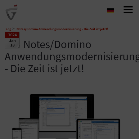
Navigat
auf-/z
>
Blog
Notes/Domino Anwendungsmodernisierung - Die Zeit ist jetzt!
2024
Notes/Domino
Jan
18
Anwendungsmodernisierun
- Die Zeit ist jetzt!