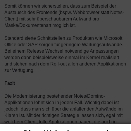
Somit können wir sicherstellen, dass zum Beispiel der
Austausch des Frontends (bspw. Webbrowser statt Notes-
Client) mit sehr überschaubarem Aufwand pro
Maske/Dokumentenart möglich ist.
Standardisierte Schnittstellen zu Produkten wie Microsoft
Office oder SAP sorgen für geringere Wartungsaufwände.
Bei einem Release Wechsel notwendige Anpassungen
werden dann beispielsweise einmal im Kernel realisiert
und stehen nach dem Roll-out allen anderen Applikationen
zur Verfügung.
Fazit
Die Modernisierung bestehender Notes/Domino-
Applikationen lohnt sich in jedem Fall. Wichtig dabei ist
jedoch, dass man sich über die anfallenden Aufwände im
Klaren ist. Mit der richtigen Strategie lassen sich, egal mit
welchem Client, tolle Applikationen bauen, die auch in
vielen Jahren noch sicher und stabil kritische