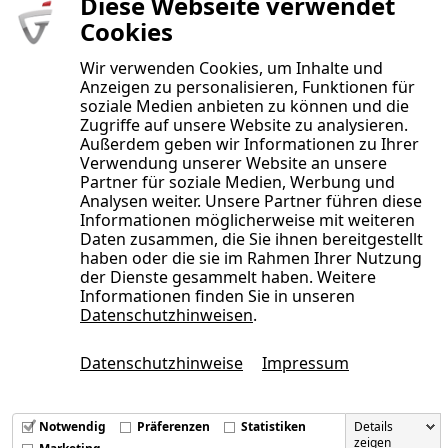
Diese Webseite verwendet
Unternehmensprozesse abbilden können.
Cookies
Wir verwenden Cookies, um Inhalte und
Anzeigen zu personalisieren, Funktionen für
Marc-Oliver
soziale Medien anbieten zu können und die
Schaake
Zugriffe auf unsere Website zu analysieren.
Außerdem geben wir Informationen zu Ihrer
Verwendung unserer Website an unsere
Geschäftsführung - Consulting -
Projektmanagement - Development
Partner für soziale Medien, Werbung und
Analysen weiter. Unsere Partner führen diese
Lotus Notes Consultant &
Informationen möglicherweise mit weiteren
Entwickler seit 1995
Daten zusammen, die Sie ihnen bereitgestellt
SAP to Notes-Projekte
haben oder die sie im Rahmen Ihrer Nutzung
der Dienste gesammelt haben. Weitere
Verantwortlich für
Informationen finden Sie in unseren
Produktentwicklung
Datenschutzhinweisen
.
Datenschutzhinweise
Impressum
Notwendig
Präferenzen
Statistiken
Details
zeigen
Mitglied der