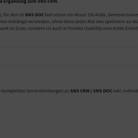
le Ergänzung zum SNS CRM.
, für den ist
SNS DOC
fast schon ein Muss! Ob AGBs, Demoversione
chen Anhänge versenden, ohne diese jedes Mal neu speichern zu m
k zu Gute, sondern ist auch in Punkto Usability eine echte Erleic
e kompletten Serviceleistungen zu
SNS CRM / SNS DOC
inkl. indivi