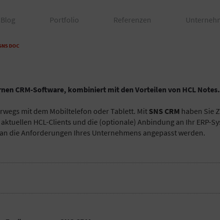
Blog
Portfolio
Referenzen
Unterneh
 SNS DOC
rnen CRM-Software, kombiniert mit den Vorteilen von HCL Notes.
wegs mit dem Mobiltelefon oder Tablett. Mit
SNS CRM
haben Sie Zu
ktuellen HCL-Clients und die (optionale) Anbindung an Ihr ERP-Sy
el an die Anforderungen Ihres Unternehmens angepasst werden.