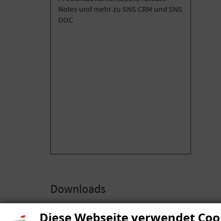
Notes und mehr zu SNS CRM und SNS
DOC
Downloads
empty 12
Diese Webseite verwendet Coo