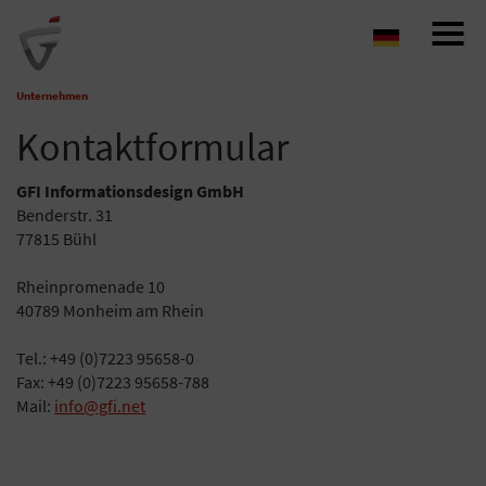
Navigat
auf-/z
Unternehmen
Kontaktformular
GFI Informationsdesign GmbH
Benderstr. 31
77815 Bühl
Rheinpromenade 10
40789 Monheim am Rhein
Tel.: +49 (0)7223 95658-0
Fax: +49 (0)7223 95658-788
Mail:
info@gfi.net