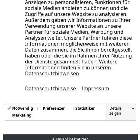
Anzeigen zu personalisieren, Funktionen für
sicher sein, dass Ihre Daten entsprechend den höchsten
soziale Medien anbieten zu können und die
Standards für Sicherheit und Compliance verwaltet werden
Zugriffe auf unsere Website zu analysieren.
und dass alle Ihre Informationen bei uns sicher sind. Wir
Außerdem geben wir Informationen zu Ihrer
arbeiten mit einigen der weltweit führenden Marken und
Verwendung unserer Website an unsere
nehmen unsere Verantwortung ernst.
Partner für soziale Medien, Werbung und
Analysen weiter. Unsere Partner führen diese
Die ISO/IEC 27001:2022-Zertifizierung ist ein weiterer Schritt,
Informationen möglicherweise mit weiteren
um unseren Kundinnen und Kunden
höchste
Daten zusammen, die Sie ihnen bereitgestellt
Sicherheitsstands bspw. im Hosting "Made in Germany", aber
haben oder die sie im Rahmen Ihrer Nutzung
der Dienste gesammelt haben. Weitere
auch bei der Erbringung unserer Beratungsdienstleistungen
Informationen finden Sie in unseren
garantieren zu können.
Datenschutzhinweisen
.
Sie können unsere aktuellen und vergangenen
Zertifizierungen hier einsehen.
Datenschutzhinweise
Impressum
Notwendig
Präferenzen
Statistiken
Details
zeigen
Marketing
Auswahl bestätigen