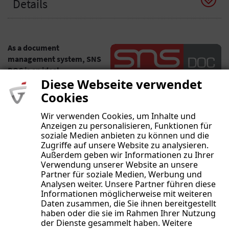
Details
As a document
management system, SNS
DOC is an ideal
Diese Webseite verwendet
complement to SNS CRM.
Cookies
If you often send the same large files, SNS DOC is almost a
must have! Whether it's terms and conditions, demo versions
Wir verwenden Cookies, um Inhalte und
Anzeigen zu personalisieren, Funktionen für
or info PDFs, you can send all kinds of attachments from SNS
soziale Medien anbieten zu können und die
DOC via SNS CRM without having to save them every time. And
Zugriffe auf unsere Website zu analysieren.
this not only benefits the performance of your CRM database,
Außerdem geben wir Informationen zu Ihrer
but is also a real relief in terms of usability.
Verwendung unserer Website an unsere
Partner für soziale Medien, Werbung und
Analysen weiter. Unsere Partner führen diese
Informationen möglicherweise mit weiteren
Daten zusammen, die Sie ihnen bereitgestellt
Details
haben oder die sie im Rahmen Ihrer Nutzung
der Dienste gesammelt haben. Weitere